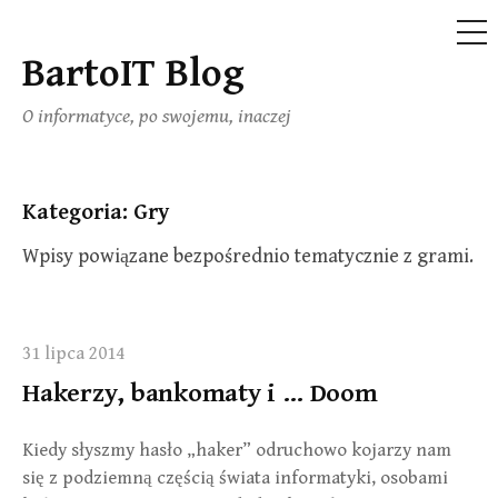
ME
BartoIT Blog
Skip
to
O informatyce, po swojemu, inaczej
content
Kategoria:
Gry
Wpisy powiązane bezpośrednio tematycznie z grami.
31 lipca 2014
Hakerzy, bankomaty i … Doom
Kiedy słyszmy hasło „haker” odruchowo kojarzy nam
się z podziemną częścią świata informatyki, osobami