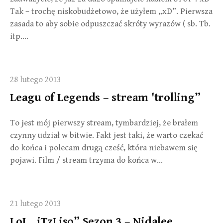
Tak – trochę niskobudżetowo, że użyłem „xD”. Pierwsza
zasada to aby sobie odpuszczać skróty wyrazów ( sb. Tb.
itp….
28 lutego 2013
Leagu of Legends – stream 'trolling”
To jest mój pierwszy stream, tymbardziej, że brałem
czynny udział w bitwie. Fakt jest taki, że warto czekać
do końca i polecam drugą cześć, która niebawem się
pojawi. Film / stream trzyma do końca w…
21 lutego 2013
LoL „iTzLiso” Sezon 3 – Nidalee