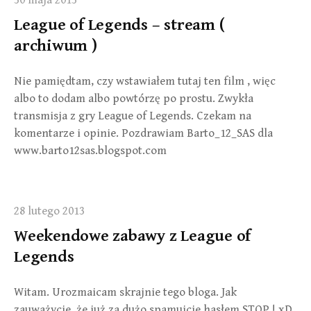
30 maja 2013
League of Legends – stream (
archiwum )
Nie pamiędtam, czy wstawiałem tutaj ten film , więc
albo to dodam albo powtórzę po prostu. Zwykła
transmisja z gry League of Legends. Czekam na
komentarze i opinie. Pozdrawiam Barto_12_SAS dla
www.barto12sas.blogspot.com
28 lutego 2013
Weekendowe zabawy z League of
Legends
Witam. Urozmaicam skrajnie tego bloga. Jak
zauważycie, że już za dużo spamujcie hasłem STOP ! xD