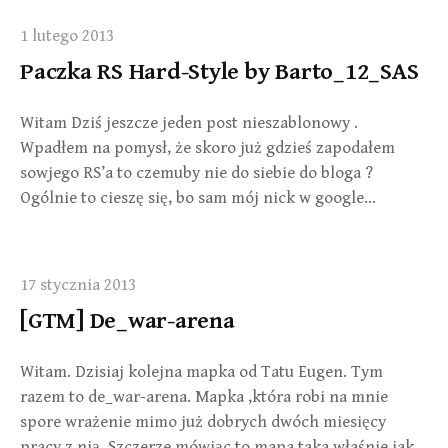
1 lutego 2013
Paczka RS Hard-Style by Barto_12_SAS
Witam Dziś jeszcze jeden post nieszablonowy .
Wpadłem na pomysł, że skoro już gdzieś zapodałem
sowjego RS’a to czemuby nie do siebie do bloga ?
Ogólnie to cieszę się, bo sam mój nick w google…
17 stycznia 2013
[GTM] De_war-arena
Witam. Dzisiaj kolejna mapka od Tatu Eugen. Tym
razem to de_war-arena. Mapka ,która robi na mnie
spore wrażenie mimo już dobrych dwóch miesięcy
pracy z nią. Szczerze mówiąc to mapa taka właśnie jak