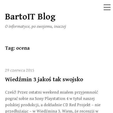
ME
BartoIT Blog
Skip
to
O informatyce, po swojemu, inaczej
content
Tag:
ocena
29 czerwca 2015
Wiedźmin 3 jakoś tak swojsko
Cześć! Przez ostatni weekend miałem przyjemność
pograć sobie na Sony Playstation 4 w tytuł naszej
polskiej produkcji, a dokładnie CD Red Projekt – nie
przedłużając – w Wiedźmina 3. Wiem, że recenzji w