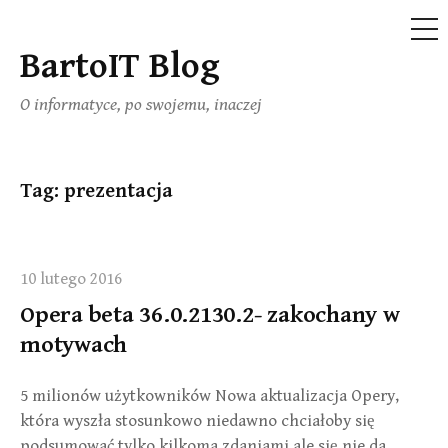
ME
BartoIT Blog
Skip
to
O informatyce, po swojemu, inaczej
content
Tag:
prezentacja
10 lutego 2016
Opera beta 36.0.2130.2- zakochany w
motywach
5 milionów użytkowników Nowa aktualizacja Opery,
która wyszła stosunkowo niedawno chciałoby się
podsumować tylko kilkoma zdaniami ale się nie da.