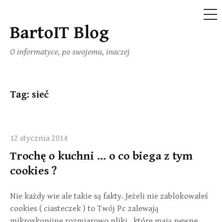
ME
BartoIT Blog
Skip
to
O informatyce, po swojemu, inaczej
content
Tag:
sieć
12 stycznia 2014
Trochę o kuchni … o co biega z tym
cookies ?
Nie każdy wie ale takie są fakty. Jeżeli nie zablokowałeś
cookies ( ciasteczek ) to Twój Pc zalewają
mikroskopijne rozmiarowo pliki , które mają pewne