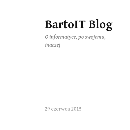
BartoIT Blog
Skip
to
O informatyce, po swojemu,
content
inaczej
29 czerwca 2015