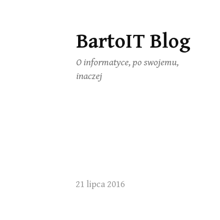
BartoIT Blog
Skip
to
O informatyce, po swojemu,
content
inaczej
21 lipca 2016