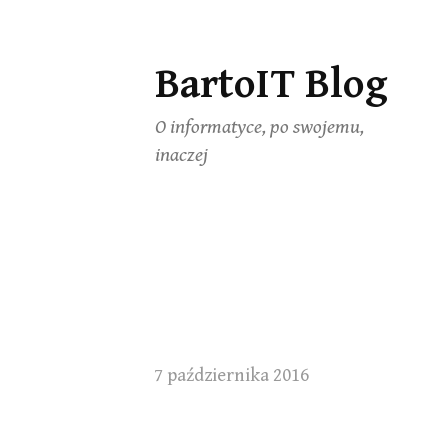
BartoIT Blog
Skip
to
O informatyce, po swojemu,
content
inaczej
7 października 2016