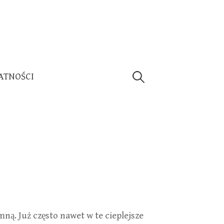
Szukaj:
ATNOŚCI
ną. Już często nawet w te cieplejsze