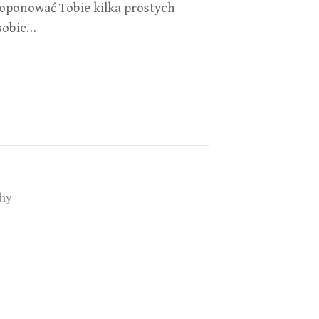
roponować Tobie kilka prostych
 sobie…
hy