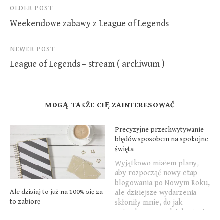
Post
OLDER POST
Weekendowe zabawy z League of Legends
navigation
NEWER POST
League of Legends – stream ( archiwum )
MOGĄ TAKŻE CIĘ ZAINTERESOWAĆ
Precyzyjne przechwytywanie
błędów sposobem na spokojne
święta
Wyjątkowo miałem plany,
aby rozpocząć nowy etap
blogowania po Nowym Roku,
Ale dzisiaj to już na 100% się za
ale dzisiejsze wydarzenia
to zabiorę
skłoniły mnie, do jak
najszybszego podzielenia się