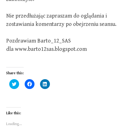
Nie przedłużając zapraszam do oglądania i
zostawiania komentarzy po obejrzeniu seansu.
Pozdrawiam Barto_12_SAS
dla www.barto12sas.blogspot.com
Share this:
C
C
C
l
l
l
i
i
i
c
c
c
k
k
k
t
t
t
o
o
o
s
s
s
Like this:
h
h
h
a
a
a
r
r
r
Loading...
e
e
e
o
o
o
n
n
n