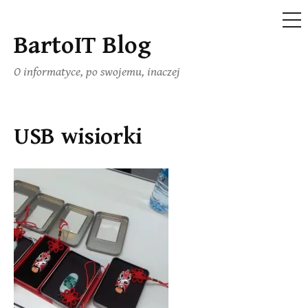
ME
BartoIT Blog
Skip
to
O informatyce, po swojemu, inaczej
content
USB wisiorki