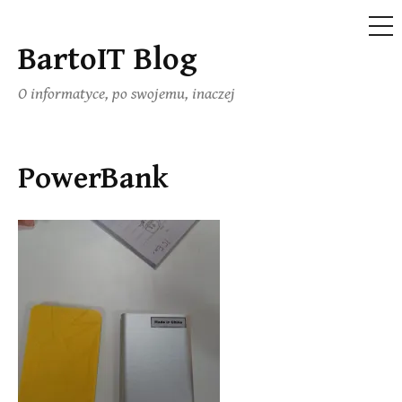
ME
BartoIT Blog
Skip
to
O informatyce, po swojemu, inaczej
content
PowerBank