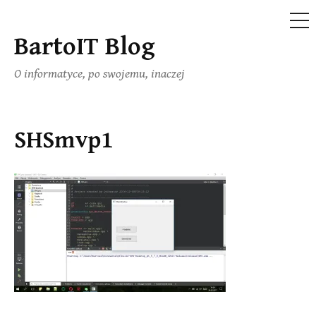
ME
BartoIT Blog
Skip
to
O informatyce, po swojemu, inaczej
content
SHSmvp1