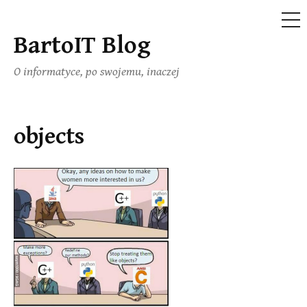
ME
BartoIT Blog
Skip
to
O informatyce, po swojemu, inaczej
content
objects