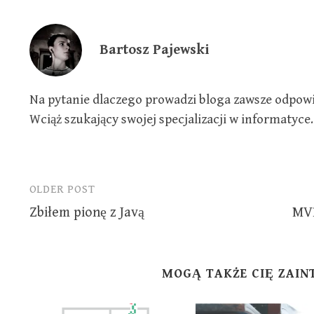
n
n
n
e
n
n
w
e
e
w
w
w
i
w
w
Bartosz Pajewski
n
i
i
d
n
n
o
d
d
w
o
o
)
w
w
)
)
Na pytanie dlaczego prowadzi bloga zawsze odpowia
Wciąż szukający swojej specjalizacji w informatyce.
OLDER POST
Post
Zbiłem pionę z Javą
MVP
navigation
MOGĄ TAKŻE CIĘ ZAI