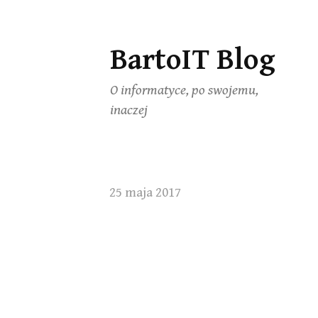
BartoIT Blog
Skip
to
O informatyce, po swojemu,
content
inaczej
25 maja 2017