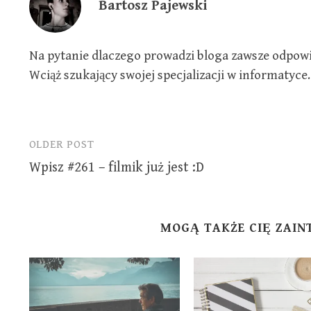
Bartosz Pajewski
n
i
i
d
n
n
o
d
d
w
o
o
)
w
w
)
)
Na pytanie dlaczego prowadzi bloga zawsze odpowia
Wciąż szukający swojej specjalizacji w informatyce.
OLDER POST
Post
Wpisz #261 – filmik już jest :D
navigation
MOGĄ TAKŻE CIĘ ZAI