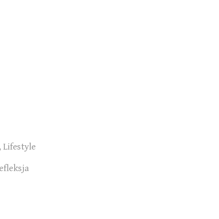
,
Lifestyle
efleksja