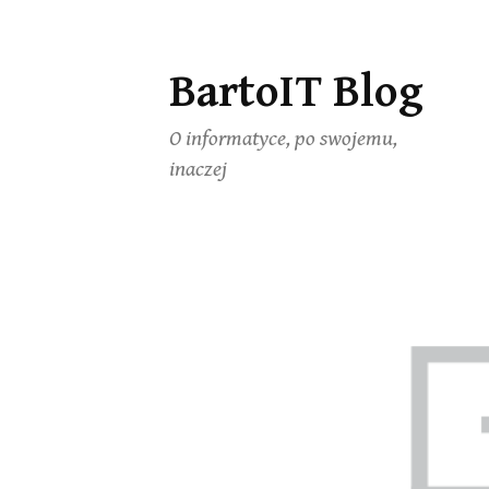
BartoIT Blog
Skip
to
O informatyce, po swojemu,
content
inaczej