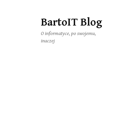
BartoIT Blog
Skip
to
O informatyce, po swojemu,
content
inaczej