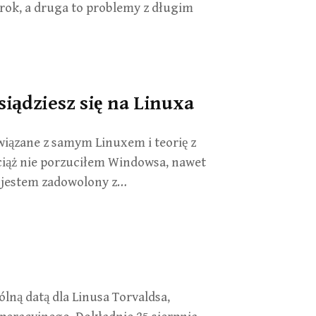
y rok, a druga to problemy z długim
iądziesz się na Linuxa
wiązane z samym Linuxem i teorię z
iąż nie porzuciłem Windowsa, nawet
e jestem zadowolony z…
lną datą dla Linusa Torvaldsa,