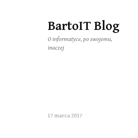
BartoIT Blog
Skip
to
O informatyce, po swojemu,
content
inaczej
17 marca 2017