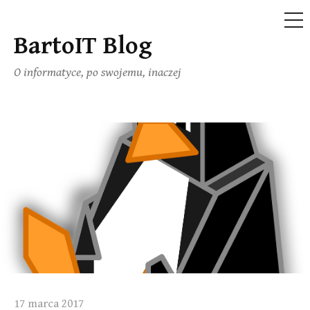
ME
BartoIT Blog
Skip
to
O informatyce, po swojemu, inaczej
content
17 marca 2017