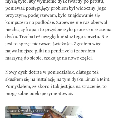
myślą było, aby wymienić dysk twardy po prostu,
ponieważ postępujący problem był widoczny. Jego
przyczyną, podejrzewam, było znajdowanie się
komputera na podłodze. Zapewne nie raz oberwał
niechcący kopa i to przyśpieszyło proces zniszczenia
dysku. Trzeba też uwzględnić staż tego sprzętu. Nie
jest to sprzęt pierwszej świeżości. Zgrałem więc
najważniejsze pliki na pendrive’a i zabrałem
maszynę do siebie, czekając na nowe części.
Nowy dysk dotrze w poniedziałek, dlatego też
skusiłem się na instalację na tym dysku Linux’a Mint.
Pomyślałem, że skoro i tak jest już na stracenie, to
mogę sobie poeksperymentować.
Source: Owned by the author