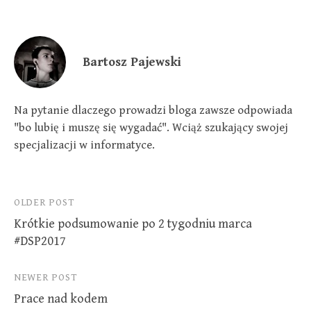
n
n
n
e
n
n
w
e
e
w
w
w
i
w
w
n
i
i
d
n
n
Bartosz Pajewski
o
d
d
w
o
o
)
w
w
)
)
Na pytanie dlaczego prowadzi bloga zawsze odpowiada
"bo lubię i muszę się wygadać". Wciąż szukający swojej
specjalizacji w informatyce.
Post
OLDER POST
Krótkie podsumowanie po 2 tygodniu marca
navigation
#DSP2017
NEWER POST
Prace nad kodem