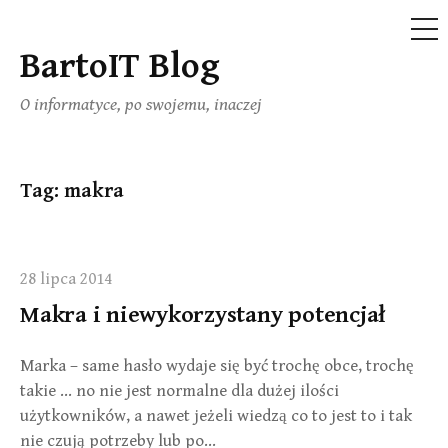
ME
BartoIT Blog
Skip
to
O informatyce, po swojemu, inaczej
content
Tag:
makra
28 lipca 2014
Makra i niewykorzystany potencjał
Marka – same hasło wydaje się być trochę obce, trochę
takie … no nie jest normalne dla dużej ilości
użytkowników, a nawet jeżeli wiedzą co to jest to i tak
nie czują potrzeby lub po…