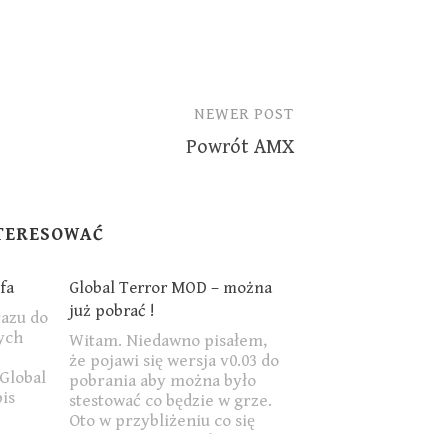
NEWER POST
Powrót AMX
NTERESOWAĆ
fa
Global Terror MOD – można
już pobrać !
azu do
ych
Witam. Niedawno pisałem,
że pojawi się wersja v0.03 do
 Global
pobrania aby można było
is
stestować co będzie w grze.
eni na
Oto w przybliżeniu co się
pojawi w tym instalatorze: -