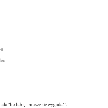
ii
deo
da "bo lubię i muszę się wygadać".