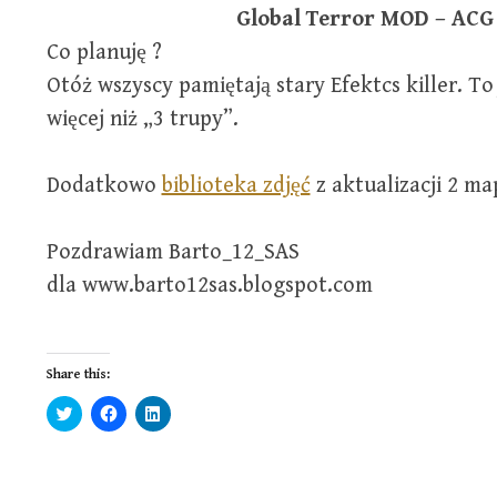
Global Terror MOD – ACG
Co planuję ?
Otóż wszyscy pamiętają stary Efektcs killer. To
więcej niż „3 trupy”.
Dodatkowo
biblioteka zdjęć
z aktualizacji 2 ma
Pozdrawiam Barto_12_SAS
dla www.barto12sas.blogspot.com
Share this:
C
C
C
l
l
l
i
i
i
c
c
c
k
k
k
t
t
t