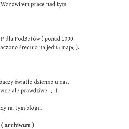
. Wznowiłem prace nad tym
P dla PodBotów ( ponad 1000
czono średnio na jedną mapę ).
aczy światło dzienne u nas.
wne ale prawdziwe -,- ).
wny na tym blogu.
 ( archiwum )