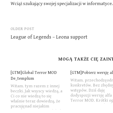
Wciąż szukający swojej specjalizacji w informatyce.
OLDER POST
Post
League of Legends – Leona support
navigation
MOGĄ TAKŻE CIĘ ZAI
[GTM]Global Terror MOD
[GTM]Pobierz wersję al
De_templum
Witam. przechodzęodr
konkretów. Bez zbędn
Witam. tym razem z innej
wstępów. Dziś daję
beczki. Jak wsyscy wiedzą, a
dodyspozji wersję alfa
Ci co nie wiedzą to się
Terror MOD. Krótki op
właśnie teraz dowiedzą, że
gry: Gracze są podziel
pracujęnad niejakim
dwie drużyny, każda z
projektem o nazwie Global