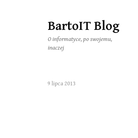
BartoIT Blog
Skip
to
O informatyce, po swojemu,
content
inaczej
9 lipca 2013