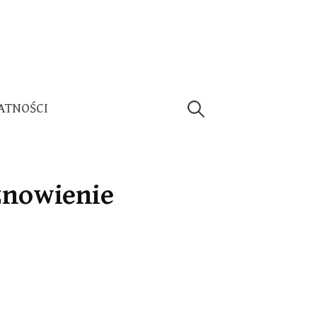
Szukaj:
ATNOŚCI
znowienie