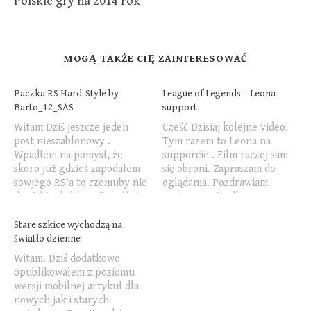
Polskie gry na 2014 rok
MOGĄ TAKŻE CIĘ ZAINTERESOWAĆ
Paczka RS Hard-Style by
League of Legends – Leona
Barto_12_SAS
support
Witam Dziś jeszcze jeden
Cześć Dzisiaj kolejne video.
post nieszablonowy .
Tym razem to Leona na
Wpadłem na pomysł, że
supporcie . Film raczej sam
skoro już gdzieś zapodałem
się obroni. Zapraszam do
sowjego RS'a to czemuby nie
oglądania. Pozdrawiam
do siebie do bloga ? Ogólnie
Barto_12_SAS dla
to cieszę się, bo sam mój nick
www.barto12sas.blogspot.co
w google już wysoko
m
Stare szkice wychodzą na
poszybował. Więc tam gdzie
światło dzienne
mój nick tam i ten sam ja.
Witam. Dziś dodatkowo
Drugi taki…
opublikowałem z poziomu
wersji mobilnej artykuł dla
nowych jak i starych