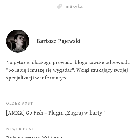
e
p
p
n
e
e
muzyka
s
n
n
i
s
s
n
i
i
n
n
n
e
n
n
w
e
e
w
w
w
i
w
w
Bartosz Pajewski
n
i
i
d
n
n
o
d
d
w
o
o
)
w
w
)
)
Na pytanie dlaczego prowadzi bloga zawsze odpowiada
"bo lubię i muszę się wygadać". Wciąż szukający swojej
specjalizacji w informatyce.
Post
OLDER POST
[AMXX] Go Fish – Plugin „Zagraj w karty”
navigation
NEWER POST