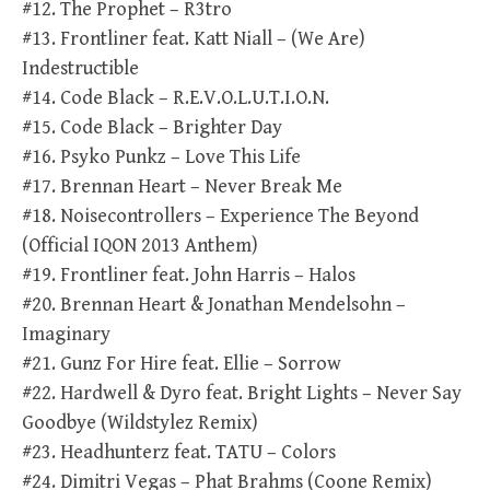
#12. The Prophet – R3tro
#13. Frontliner feat. Katt Niall – (We Are)
Indestructible
#14. Code Black – R.E.V.O.L.U.T.I.O.N.
#15. Code Black – Brighter Day
#16. Psyko Punkz – Love This Life
#17. Brennan Heart – Never Break Me
#18. Noisecontrollers – Experience The Beyond
(Official IQON 2013 Anthem)
#19. Frontliner feat. John Harris – Halos
#20. Brennan Heart & Jonathan Mendelsohn –
Imaginary
#21. Gunz For Hire feat. Ellie – Sorrow
#22. Hardwell & Dyro feat. Bright Lights – Never Say
Goodbye (Wildstylez Remix)
#23. Headhunterz feat. TATU – Colors
#24. Dimitri Vegas – Phat Brahms (Coone Remix)