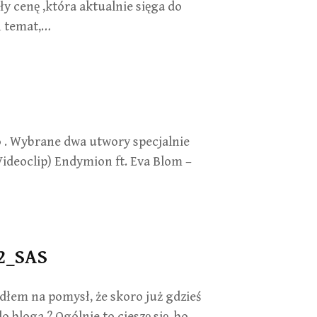
 cenę ,która aktualnie sięga do
ch temat,…
 . Wybrane dwa utwory specjalnie
Videoclip) Endymion ft. Eva Blom –
12_SAS
dłem na pomysł, że skoro już gdzieś
 bloga ? Ogólnie to cieszę się, bo