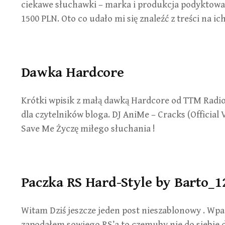
ciekawe słuchawki – marka i produkcja podyktowały
1500 PLN. Oto co udało mi się znaleźć z treści na i
Dawka Hardcore
Krótki wpisik z małą dawką Hardcore od TTM Radio
dla czytelników bloga. DJ AniMe – Cracks (Official 
Save Me Życzę miłego słuchania !
Paczka RS Hard-Style by Barto_
Witam Dziś jeszcze jeden post nieszablonowy . Wpa
zapodałem sowjego RS’a to czemuby nie do siebie do