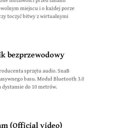
one możliwości przed fanami
wolnym miejscu i o każdej porze
zy toczyć bitwy z wirtualnymi
śnik bezprzewodowy
roducenta sprzętu audio. SnaB
pasywnego basu. Moduł Bluetooth 3.0
 dystansie do 10 metrów.
 (Official video)