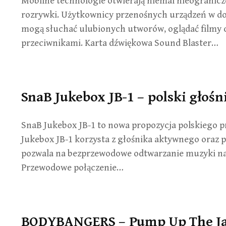
Mobilne technologie otwierają niemal nieogranicz
rozrywki. Użytkownicy przenośnych urządzeń w do
mogą słuchać ulubionych utworów, oglądać filmy c
przeciwnikami. Karta dźwiękowa Sound Blaster…
SnaB Jukebox JB-1 – polski gło
SnaB Jukebox JB-1 to nowa propozycja polskiego p
Jukebox JB-1 korzysta z głośnika aktywnego oraz 
pozwala na bezprzewodowe odtwarzanie muzyki na
Przewodowe połączenie…
BODYBANGERS – Pump Up The Jam