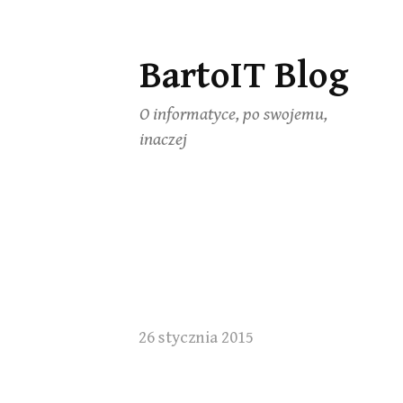
BartoIT Blog
Skip
to
O informatyce, po swojemu,
content
inaczej
26 stycznia 2015