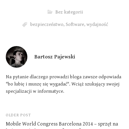
e
o
d
r
o
I
(
k
n
Bez kategorii
O
(
(
p
O
O
e
p
p
n
e
e
bezpieczeństwo
,
Software
,
wydajność
s
n
n
i
s
s
n
i
i
n
n
n
e
n
n
w
e
e
w
w
w
i
w
w
Bartosz Pajewski
n
i
i
d
n
n
o
d
d
w
o
o
)
w
w
)
)
Na pytanie dlaczego prowadzi bloga zawsze odpowiada
"bo lubię i muszę się wygadać". Wciąż szukający swojej
specjalizacji w informatyce.
Post
OLDER POST
Mobile World Congress Barcelona 2014 – sprzęt na
navigation