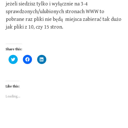
jeżeli siedzisz tylko i wyłącznie na 3-4
sprawdzonych/ulubionych stronach WWW to
pobrane raz pliki nie będą miejsca zabierać tak dużo
jak pliki z 10, czy 15 stron.
Share this:
C
C
C
l
l
l
i
i
i
c
c
c
k
k
k
t
t
t
o
o
o
s
s
s
Like this:
h
h
h
a
a
a
r
r
r
Loading...
e
e
e
o
o
o
n
n
n
T
F
L
w
a
i
i
c
n
t
e
k
t
b
e