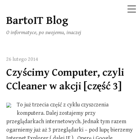
ME
BartoIT Blog
Skip
to
O informatyce, po swojemu, inaczej
content
26 lutego 2014
Czyścimy Computer, czyli
CCleaner w akcji [część 3]
To już trzecia część z cyklu czyszczenia
komputera. Dalej zostajemy przy
przeglądarkach internetowych. Jednak tym razem
ogarniemy już aż 3 przeglądarki – pod lupę bierzemy
Internet Explorer ( dalej IE ) , Operę i Google