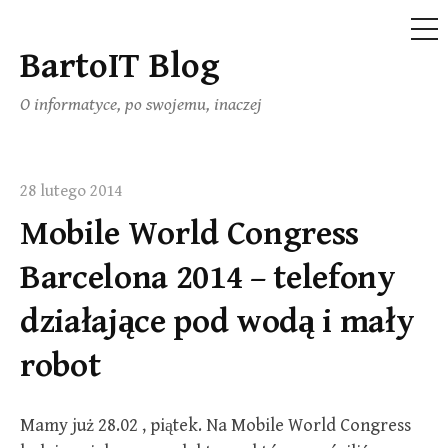
ME
BartoIT Blog
Skip
to
O informatyce, po swojemu, inaczej
content
28 lutego 2014
Mobile World Congress
Barcelona 2014 – telefony
działające pod wodą i mały
robot
Mamy już 28.02 , piątek. Na Mobile World Congress