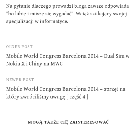
)
w
w
)
)
Na pytanie dlaczego prowadzi bloga zawsze odpowiada
"bo lubię i muszę się wygadać". Wciąż szukający swojej
specjalizacji w informatyce.
Post
OLDER POST
Mobile World Congress Barcelona 2014 – Dual Sim w
navigation
Nokia X i Chiny na MWC
NEWER POST
Mobile World Congress Barcelona 2014 – sprzęt na
który zwróciliśmy uwagę [ część 4 ]
MOGĄ TAKŻE CIĘ ZAINTERESOWAĆ