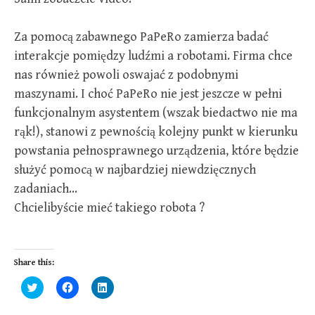
Za pomocą zabawnego PaPeRo zamierza badać
interakcje pomiędzy ludźmi a robotami. Firma chce
nas również powoli oswajać z podobnymi
maszynami. I choć PaPeRo nie jest jeszcze w pełni
funkcjonalnym asystentem (wszak biedactwo nie ma
rąk!), stanowi z pewnością kolejny punkt w kierunku
powstania pełnosprawnego urządzenia, które będzie
służyć pomocą w najbardziej niewdzięcznych
zadaniach…
Chcielibyście mieć takiego robota ?
Share this:
C
C
C
l
l
l
i
i
i
c
c
c