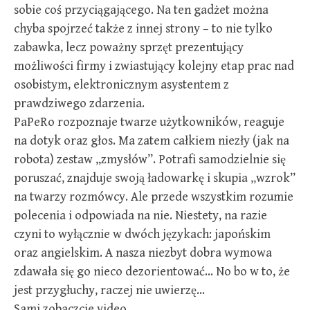
sobie coś przyciągającego. Na ten gadżet można
chyba spojrzeć także z innej strony – to nie tylko
zabawka, lecz poważny sprzęt prezentujący
możliwości firmy i zwiastujący kolejny etap prac nad
osobistym, elektronicznym asystentem z
prawdziwego zdarzenia.
PaPeRo rozpoznaje twarze użytkowników, reaguje
na dotyk oraz głos. Ma zatem całkiem niezły (jak na
robota) zestaw „zmysłów”. Potrafi samodzielnie się
poruszać, znajduje swoją ładowarkę i skupia „wzrok”
na twarzy rozmówcy. Ale przede wszystkim rozumie
polecenia i odpowiada na nie. Niestety, na razie
czyni to wyłącznie w dwóch językach: japońskim
oraz angielskim. A nasza niezbyt dobra wymowa
zdawała się go nieco dezorientować… No bo w to, że
jest przygłuchy, raczej nie uwierzę…
Sami zobaczcie video.