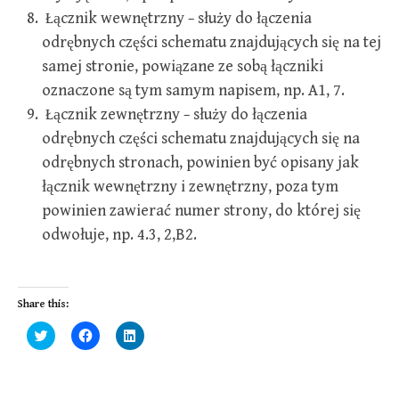
Łącznik wewnętrzny − służy do łączenia
odrębnych części schematu znajdujących się na tej
samej stronie, powiązane ze sobą łączniki
oznaczone są tym samym napisem, np. A1, 7.
Łącznik zewnętrzny − służy do łączenia
odrębnych części schematu znajdujących się na
odrębnych stronach, powinien być opisany jak
łącznik wewnętrzny i zewnętrzny, poza tym
powinien zawierać numer strony, do której się
odwołuje, np. 4.3, 2,B2.
Share this:
C
C
C
l
l
l
i
i
i
c
c
c
k
k
k
t
t
t