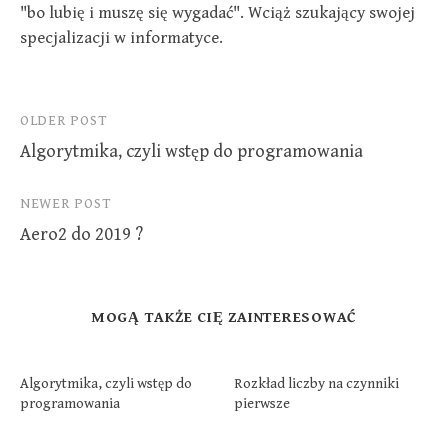
"bo lubię i muszę się wygadać". Wciąż szukający swojej
specjalizacji w informatyce.
Post
OLDER POST
Algorytmika, czyli wstęp do programowania
navigation
NEWER POST
Aero2 do 2019 ?
MOGĄ TAKŻE CIĘ ZAINTERESOWAĆ
Algorytmika, czyli wstęp do
Rozkład liczby na czynniki
programowania
pierwsze