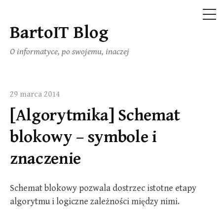
ME
BartoIT Blog
Skip
to
O informatyce, po swojemu, inaczej
content
29 marca 2014
[Algorytmika] Schemat
blokowy – symbole i
znaczenie
Schemat blokowy pozwala dostrzec istotne etapy
algorytmu i logiczne zależności między nimi.