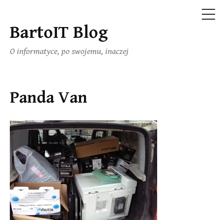
ME
BartoIT Blog
Skip
to
O informatyce, po swojemu, inaczej
content
Panda Van