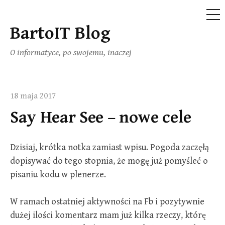
ME
BartoIT Blog
Skip
to
O informatyce, po swojemu, inaczej
content
18 maja 2017
Say Hear See – nowe cele
Dzisiaj, krótka notka zamiast wpisu. Pogoda zaczęłą
dopisywać do tego stopnia, że mogę już pomyśleć o
pisaniu kodu w plenerze.
W ramach ostatniej aktywności na Fb i pozytywnie
dużej ilości komentarz mam już kilka rzeczy, którę