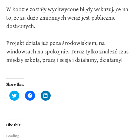
W kodzie zostały wychwycone błędy wskazujące na
to, że za dużo zmiennych wciąż jest publicznie
dostępnych.
Projekt działa już poza środowiskiem, na
windowsach na spokojnie. Teraz tylko znaleźć czas
między szkołą, pracą i sesją i działamy, działamy!
Share this:
C
C
C
l
l
l
i
i
i
c
c
c
k
k
k
t
t
t
o
o
o
s
s
s
Like this:
h
h
h
a
a
a
r
r
r
Loading...
e
e
e