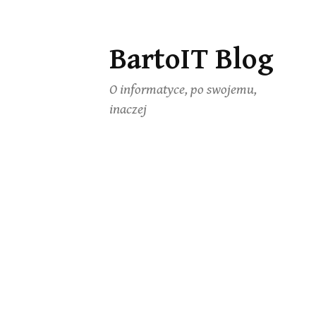
BartoIT Blog
Skip
to
O informatyce, po swojemu,
content
inaczej