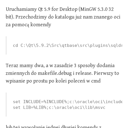
Uruchamiamy Qt 5.9 for Desktop (MinGW 5.3.0 32
bit). Przechodzimy do katalogu już nam znanego oci
za pomocą komendy
cd C:\Qt\5.9.2\Src\qtbase\src\plugins\sqldri
Teraz mamy dwa, a w zasadzie 3 sposoby dodania
zmiennych do makefile.debug i release. Pierwszy to
wpisanie po prostu po kolei poleceń w cmd
set INCLUDE=%INCLUDE%;c:\oracle\oci\include

set LIB=%LIB%;c:\oracle\oci\lib\msvc
lub też wywołanie jednej długiej komendy z