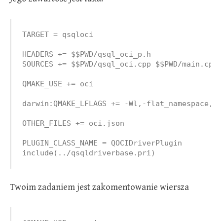
TARGET = qsqloci

HEADERS += $$PWD/qsql_oci_p.h

SOURCES += $$PWD/qsql_oci.cpp $$PWD/main.cpp

QMAKE_USE += oci

darwin:QMAKE_LFLAGS += -Wl,-flat_namespace,-U
OTHER_FILES += oci.json

PLUGIN_CLASS_NAME = QOCIDriverPlugin

include(../qsqldriverbase.pri)
Twoim zadaniem jest zakomentowanie wiersza