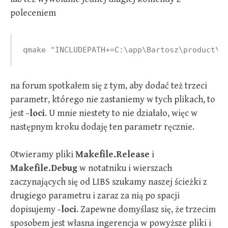
poleceniem
qmake "INCLUDEPATH+=C:\app\Bartosz\product\1
na forum spotkałem się z tym, aby dodać też trzeci
parametr, którego nie zastaniemy w tych plikach, to
jest
-loci
. U mnie niestety to nie działało, więc w
następnym kroku dodaję ten parametr ręcznie.
Otwieramy pliki
Makefile.Release
i
Makefile.Debug
w notatniku i wierszach
zaczynających się od LIBS szukamy naszej ścieżki z
drugiego parametru i zaraz za nią po spacji
dopisujemy
-loci
. Zapewne domyślasz się, że trzecim
sposobem jest własna ingerencja w powyższe pliki i