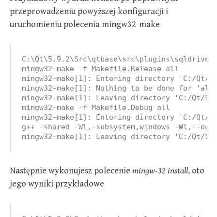
przeprowadzeniu powyższej konfiguracji i
uruchomieniu polecenia mingw32-make
C:\Qt\5.9.2\Src\qtbase\src\plugins\sqldrivers
mingw32-make -f Makefile.Release all

mingw32-make[1]: Entering directory 'C:/Qt/5.
mingw32-make[1]: Nothing to be done for 'all'
mingw32-make[1]: Leaving directory 'C:/Qt/5.9
mingw32-make -f Makefile.Debug all

mingw32-make[1]: Entering directory 'C:/Qt/5.
g++ -shared -Wl,-subsystem,windows -Wl,--out
mingw32-make[1]: Leaving directory 'C:/Qt/5.
Następnie wykonujesz polecenie
mingw-32 install
, oto
jego wyniki przykładowe