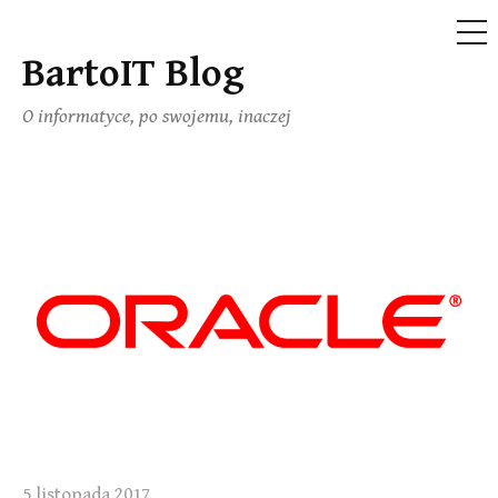
ME
BartoIT Blog
Skip
to
O informatyce, po swojemu, inaczej
content
5 listopada 2017