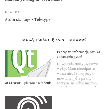
navigation
NEWER POST
Atom startuje z Teletype
MOGĄ TAKŻE CIĘ ZAINTERESOWAĆ
Pędząc za informacją, sztuka
zadawania pytań
Nowy rok, nowy ja, nowe
wpisy. Mam nieodparte
wrażenie, że mój język
mówiony, jak i pisany
Qt Creator – pierwsze wrażenia
zaczyna się robić martwy.
Jednak nie zrażając się dzisiaj
postanowiłem, że opowiem
Ci jak zużyłem dużo czasu w
poszukiwaniu rozwiązania.
Prolog Uczestniczę w