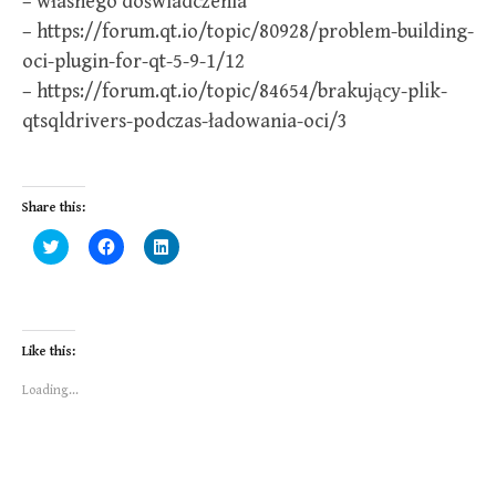
– własnego doświadczenia
– https://forum.qt.io/topic/80928/problem-building-
oci-plugin-for-qt-5-9-1/12
– https://forum.qt.io/topic/84654/brakujący-plik-
qtsqldrivers-podczas-ładowania-oci/3
Share this:
C
C
C
l
l
l
i
i
i
c
c
c
k
k
k
t
t
t
o
o
o
s
s
s
Like this:
h
h
h
a
a
a
r
r
r
Loading...
e
e
e
o
o
o
n
n
n
T
F
L
w
a
i
i
c
n
t
e
k