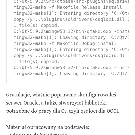
C:\Qt\5.9.2\Src\qtbase\src\plugins\sqldrivers
mingw32-make -f Makefile.Release install

mingw32-make[1]: Entering directory 'C:/Qt/5.
copy /y ..\plugins\sqldrivers\qsqloci.dll C:\
1 file(s) copied.

C:\Qt\5.9.2\mingw53_32\bin\qmake.exe -instal
mingw32-make[1]: Leaving directory 'C:/Qt/5.9
mingw32-make -f Makefile.Debug install

mingw32-make[1]: Entering directory 'C:/Qt/5.
copy /y ..\plugins\sqldrivers\qsqlocid.dll C:
1 file(s) copied.

C:\Qt\5.9.2\mingw53_32\bin\qmake.exe -instal
mingw32-make[1]: Leaving directory 'C:/Qt/5.
Gratulacje, właśnie poprawnie skonfigurowałeś
serwer Oracle, a także stworzyłeś biblioteki
potrzebne do pracy dla Qt, czyli qsqloci dla QOCI.
Materiał opracowany na podstawie: