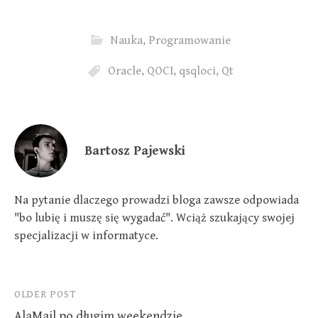
t
b
e
e
o
d
r
o
I
(
k
n
Nauka
,
Programowanie
O
(
(
p
O
O
e
p
p
n
e
e
Oracle
,
QOCI
,
qsqloci
,
Qt
s
n
n
i
s
s
n
i
i
n
n
n
e
n
n
w
e
e
w
w
w
i
w
w
Bartosz Pajewski
n
i
i
d
n
n
o
d
d
w
o
o
)
w
w
)
)
Na pytanie dlaczego prowadzi bloga zawsze odpowiada
"bo lubię i muszę się wygadać". Wciąż szukający swojej
specjalizacji w informatyce.
Post
OLDER POST
AlaMail po długim weekendzie