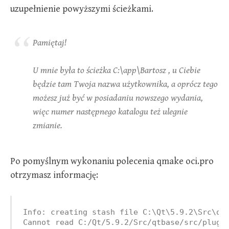
uzupełnienie powyższymi ścieżkami.
Pamiętaj!
U mnie była to ścieżka C:\app\Bartosz , u Ciebie
będzie tam Twoja nazwa użytkownika, a oprócz tego
możesz już być w posiadaniu nowszego wydania,
więc numer następnego katalogu też ulegnie
zmianie.
Po pomyślnym wykonaniu polecenia qmake oci.pro
otrzymasz informację:
Info: creating stash file C:\Qt\5.9.2\Src\qtb
Cannot read C:/Qt/5.9.2/Src/qtbase/src/plugi