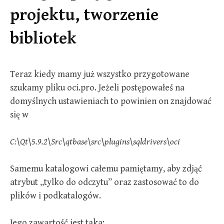
projektu, tworzenie
bibliotek
Teraz kiedy mamy już wszystko przygotowane
szukamy pliku oci.pro. Jeżeli postępowałeś na
domyślnych ustawieniach to powinien on znajdować
się w
C:\Qt\5.9.2\Src\qtbase\src\plugins\sqldrivers\oci
Samemu katalogowi całemu pamiętamy, aby zdjąć
atrybut „tylko do odczytu” oraz zastosować to do
plików i podkatalogów.
Jego zawartość jest taka: