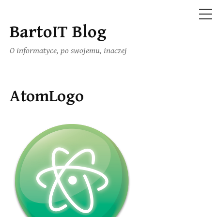
ME
BartoIT Blog
Skip
to
O informatyce, po swojemu, inaczej
content
AtomLogo