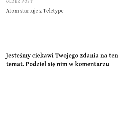
Post
OLDER POST
Atom startuje z Teletype
navigation
Jesteśmy ciekawi Twojego zdania na ten
temat. Podziel się nim w komentarzu