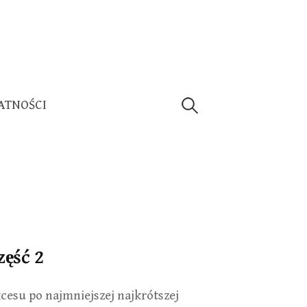
Szukaj:
ATNOŚCI
zęść 2
cesu po najmniejszej najkrótszej