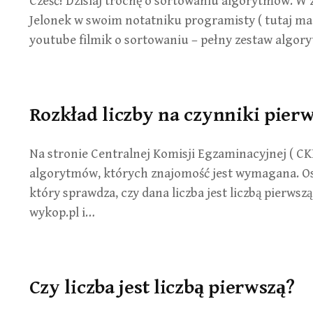
Cześć! Dzisiaj trochę o sortowaniu algorytmów. W 
Jelonek w swoim notatniku programisty ( tutaj maci
youtube filmik o sortowaniu – pełny zestaw algo
Rozkład liczby na czynniki pier
Na stronie Centralnej Komisji Egzaminacyjnej ( C
algorytmów, których znajomość jest wymagana. Os
który sprawdza, czy dana liczba jest liczbą pierws
wykop.pl i…
Czy liczba jest liczbą pierwszą?