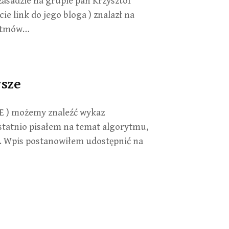
zasadzie na grupie pan Krzysztof
e link do jego bloga ) znalazł na
rytmów…
wsze
KE ) możemy znaleźć wykaz
tatnio pisałem na temat algorytmu,
zą. Wpis postanowiłem udostępnić na