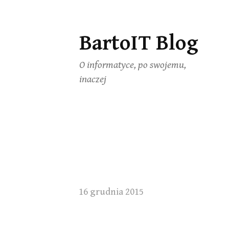
BartoIT Blog
Skip
to
O informatyce, po swojemu,
content
inaczej
16 grudnia 2015