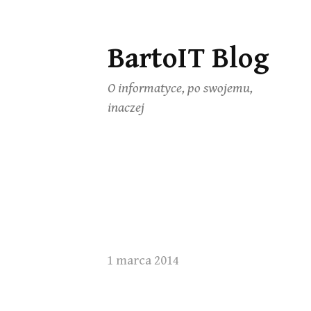
BartoIT Blog
Skip
to
O informatyce, po swojemu,
content
inaczej
1 marca 2014