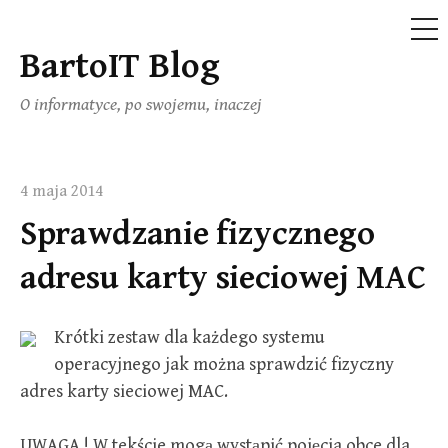
ME
BartoIT Blog
Skip
to
O informatyce, po swojemu, inaczej
content
4 maja 2014
Sprawdzanie fizycznego
adresu karty sieciowej MAC
Krótki zestaw dla każdego systemu
operacyjnego jak można sprawdzić fizyczny
adres karty sieciowej MAC.
UWAGA ! W tekście mogą wystąpić pojęcia obce dla