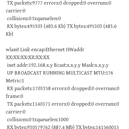
TX packets:9777 errors:0 dropped:0 overruns:0
carrier:0
collisions:0 txqueuelen:0
RX bytes:495303 (483.6 Kb) TX bytes:495303 (483.6
Kb)
wlan0 Link encap:Ethernet HWaddr
XX:XX:XX:XX:XX:XX
inet addr:192.168.x.y Bcast:x.x.y.y Mask:x.x.y.y
UP BROADCAST RUNNING MULTICAST MTU:576
Metric:1
RX packets:1703358 errors:0 dropped:0 overruns:0
frame:0
TX packets:1140171 errors:0 dropped:0 overruns:0
carrier:0
collisions:0 txqueuelen:1000
RX bytes:930579762 (887.4 Mb) TX bytes:141560015