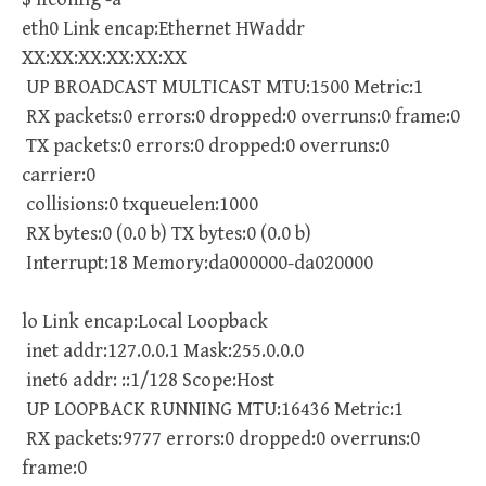
eth0 Link encap:Ethernet HWaddr
XX:XX:XX:XX:XX:XX
UP BROADCAST MULTICAST MTU:1500 Metric:1
RX packets:0 errors:0 dropped:0 overruns:0 frame:0
TX packets:0 errors:0 dropped:0 overruns:0
carrier:0
collisions:0 txqueuelen:1000
RX bytes:0 (0.0 b) TX bytes:0 (0.0 b)
Interrupt:18 Memory:da000000-da020000
lo Link encap:Local Loopback
inet addr:127.0.0.1 Mask:255.0.0.0
inet6 addr: ::1/128 Scope:Host
UP LOOPBACK RUNNING MTU:16436 Metric:1
RX packets:9777 errors:0 dropped:0 overruns:0
frame:0