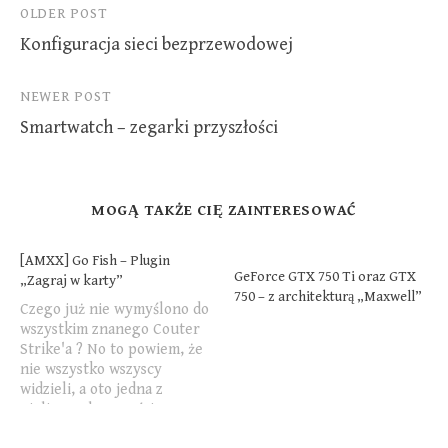
Post
OLDER POST
Konfiguracja sieci bezprzewodowej
navigation
NEWER POST
Smartwatch – zegarki przyszłości
MOGĄ TAKŻE CIĘ ZAINTERESOWAĆ
[AMXX] Go Fish – Plugin
GeForce GTX 750 Ti oraz GTX
„Zagraj w karty”
750 – z architekturą „Maxwell”
Czego już nie wymyślono do
wszystkim znanego Couter
Strike'a ? No to powiem, że
nie wszystko wszyscy
widzieli, a oto jedna z
nielicznych nowości.
Zainteresowanie tą grą jak